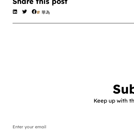
Share this post
華為
Sub
Keep up with t