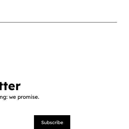
tter
ng: we promise.
Subscribe