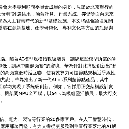
浸會大學專利顧問委員會成員的身份，見證於北京舉行的
大發明”評選結果，涵蓋計算、作業系統、存儲等面向未來
，被譽為人工智慧時代的新型基礎設施。本文將結合論壇見聞
思香港在創新基建、產學研轉化、專利文化等方面的瓶頸與
電腦。隨著AI模型規模指數級增長，訓練這些模型所需的算
越低，訓練中斷越頻繁”的窘境。華為針對此痛點創新出“超
元的高頻寬低時延互聯，使有效算力可隨節點規模近乎線性
共識，華為推出了新一代Atlas系列超節點產品，其中
法到光電互聯均實現了系統級創新。例如，它採用正交架構設計實
、機架間NPU全互聯，以64卡為模組靈活擴展，最大可支
頸。
、電信、電力、製造等行業的20多家客戶。在人工智慧時代，
新應用部署門檻，有力支撐從雲服務到垂直行業落地的AI解