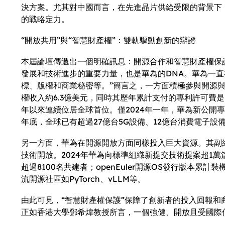
決方案。尤其對中國而言，在先進晶片供給受限的背景下
的戰略定力。
“開放共用”與“智慧財產權”：雙軌驅動創新的辯證
本屆論壇傳遞出一個明確訊息：開源合作和智慧財產權保
發展和技術進步的重要力量，也是華為的DNA。華為一直
標、版權和商業秘密等。”簡言之，一方面積極參與開源與
權收入約6.3億美元，同時其歷年累計支付的專利許可費是
年以來連續位居全球首位。僅2024年一年，華為新公開專利
年底，全球已有超過27億台5G設備、12億台消費電子設
另一方面，華為在開源開放方面同樣投入巨大資源。其副
技術開放。2024年華為向標準組織新提交技術提案超1萬
超過8100名共建者；openEuler開源OS發行版本累
流開源社區如PyTorch、vLLM等。
由此可見，“智慧財產權保護”保障了創新者的投入回報和
正如香港大學鄧希煒教授所言，一個強健、開放且受國際