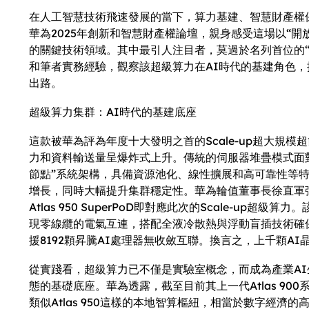
在人工智慧技術飛速發展的當下，算力基建、智慧財產權
華為2025年創新和智慧財產權論壇，親身感受這場以“
的關鍵技術領域。其中最引人注目者，莫過於名列首位的“S
和筆者實務經驗，觀察該超級算力在AI時代的基建角色，
出路。
超級算力集群：AI時代的基建底座
這款被華為評為年度十大發明之首的Scale-up超大規
力和資料輸送量呈爆炸式上升。傳統的伺服器堆疊模式面對
節點”系統架構，具備資源池化、線性擴展和高可靠性等
增長，同時大幅提升集群穩定性。華為輪值董事長徐直軍強調
Atlas 950 SuperPoD即對應此次的Scale
現零線纜的電氣互連，搭配全液冷散熱與浮動盲插技術確保
援8192顆昇騰AI處理器無收斂互聯。換言之，上千顆A
從實踐看，超級算力已不僅是實驗室概念，而成為產業AI
態的基礎底座。華為透露，截至目前其上一代Atlas 9
類似Atlas 950這樣的本地智算樞紐，相當於數字經