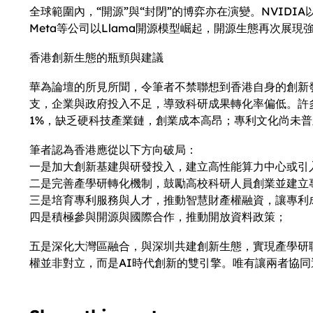
全球範圍內，“開源”與“封閉”的博弈亦在演變。NVID
Meta等公司以Llama開源模型崛起，開源生態再次
香港創新生態的瓶頸與建議
華為論壇的所見所聞，令筆者不禁聯想到香港自身的創新發展
支，企業與政府投入不足，導致科研成果轉化率偏低。許
1%，缺乏硬科技產業鏈，創業成本高昂；專利文化尚未
筆者認為香港應從以下方向破局：
一是加大創新基建與研發投入，建立高性能算力中心或引
二是完善產學研轉化機制，鼓勵高校科研人員創業並建立
三是培育專利服務與人才，推動智慧財產權融資，讓專利
四是積極參與開源與國際合作，推動開放資料政策；
五是深化大灣區融合，與深圳共建創新生態，實現產學研
權並非對立，而是AI時代創新的雙引擎。唯有讓兩者協