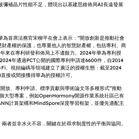
破彌補晶片性能不足，體現出以基建思維佈局AI長遠發展
華為首席法務官宋柳平在會上表示：“開放創新是推動社會
智慧財產權的保護，也尊重他人的智慧財產權，包括專利、商
年來在專利研發和佈局上不遺餘力。2024年華為專利授
4年通過PCT公開的國際專利申請達6600件，自2014
-Fi、視頻編碼等領域建立了廣泛的授權生態：截至2024
48直接或間接獲得華為的授權許可。
開放、專利申請、標準貢獻與學術論文等多種形式”推動
大型專案，例如OpenHarmony開源作業系統社區已有
ANN計算架構和MindSpore深度學習框架，並優先適配主
散。兩者並非水火不容，關鍵在於尋求制度性的平衡與協同。