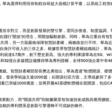
，華為選擇利用現有制程自研超大規模計算平臺，以系統工程突
護並非對立，而是創新發展的雙引擎，需同步推進、制度協調。
在踐行‘開放’的理念，用開放驅動創新。同時，華為注重自有
共用，另一方面嚴格保障智慧財產權，兩條路並行不悖。華為近
自身許可收入的三倍之多。根據世界智慧財產權組織統計，華為202
就達3.7萬件，創下歷史新高。強大的專利庫讓華為在5G、Wi
備和32億台多媒體設備獲得華為專利授權，全球500強企業中有
總裁、智慧財產權部部長樊志勇指出，華為透過“軟體開源、硬體
篇，發表學術論文逾1000篇；在開源社區方面，主導或參與了多個
計裝機量已突破1000萬套；並將昇騰AI基礎軟體棧全面開源，包括C
商業動力，而“開源共用”則能彙聚眾智加速技術成熟與應用擴
信賴的專利體系是創新引擎運轉不可或缺的條件。