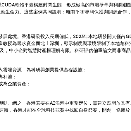
IA以CUDA軟體平臺構建封閉生態，形成極高的市場壁壘與利潤迴
展現強勁生命力。這些案例共同說明：唯有平衡專利保護與開源合
處境。香港研發投入長期偏低，2023年本地研發開支僅占GD
多教授為尋求資金而北上深圳，顯示制度與環境限制了本地創科潛
普及，中小企對智慧財產權理解有限。科研評估偏重論文而非商品
入雲端資源，為科研與創業提供基礎設施；
專利池；
成為企業資產；
聯動。總之，香港若要在AI浪潮中重塑定位，需建立既開放又
同運轉，香港才能在全球科技競賽中找回自身節奏，開創一條屬於