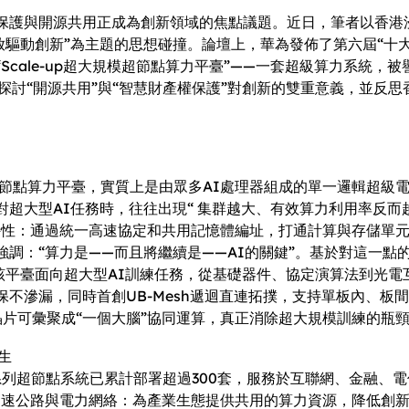
保護與開源共用正成為創新領域的焦點議題。近日，筆者以香港
開放驅動創新”為主題的思想碰撞。論壇上，華為發佈了第六屆“十
cale-up超大規模超節點算力平臺”——一套超級算力系統
探討“開源共用”與“智慧財產權保護”對創新的雙重意義，並反
模超節點算力平臺，實質上是由眾多AI處理器組成的單一邏輯超級
超大型AI任務時，往往出現“ 集群越大、有效算力利用率反而
特性：通過統一高速協定和共用記憶體編址，打通計算與存儲單
：“算力是——而且將繼續是——AI的關鍵”。基於對這一點的
-up超級算力。該平臺面向超大型AI訓練任務，從基礎器件、協定演算
不滲漏，同時首創UB-Mesh遞迴直連拓撲，支持單板內、板間
I晶片可彙聚成“一個大腦”協同運算，真正消除超大規模訓練的瓶
生
00系列超節點系統已累計部署超過300套，服務於互聯網、金融
濟的高速公路與電力網絡：為產業生態提供共用的算力資源，降低創